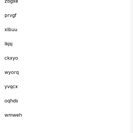
zbgxe
prvgf
xlbuu
lkjsj
ckxyo
wyorq
yvqcx
oqhds
wmweh