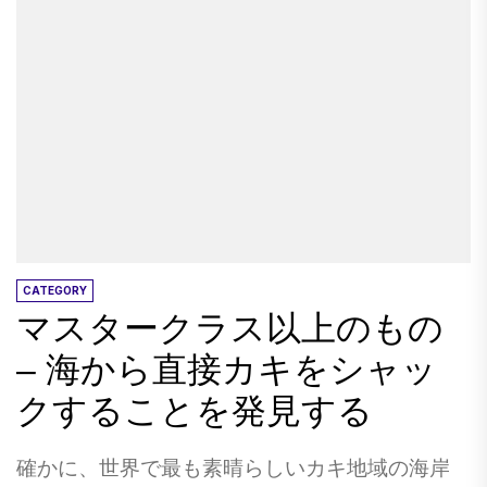
を台無しにしないように、明るいから暗いもの
ック、ご飯がご飯を盗むゴキブリがあります」
に移動します。 クラフトビールにはたくさんの
と言った。彼はゴキブリをフリックし、それが
ことが言われています。このタイプのビールに
完全に典型的な出来事であるかのようにご飯を
は防腐剤やその他の化学物質はないので、二日
食べさせました。 2.あなたは最後のドル、さら
酔いはありません。多くの場合、カロリーは赤
にはペニーを交渉します。 パスポートの写真、
ワインよりも低く、ソフトドリンクミキサーを
バス乗り、お土産、食事、入場料、ガイド料
備えたスピリッツよりも腰が確かに簡単です。
金、衣服などのすべてを交渉しました。多くの
また、中小企業をサポートしています。これは
国で物事を交渉することが典型的なものです
素晴らしいことです。 私は夫人とビールを飲む
が、私たちは交渉も低いことにも取り組んでい
のが大好きです。私たちは経験を共有し、私た
ます。そのセントは本当に店の所有者を助ける
CATEGORY
ちが飲んでいるものについて話すことができま
マスタークラス以上のもの
かもしれません。 製品の交渉は、世界を旅行す
す。楽しいです。 販売するクラフトビールやパ
ることの大きな部分です...あまり低くならないで
– 海から直接カキをシャッ
ブを試しましたか？以下のコメントであなたの
ください。 3.事故はあなたを段階的にしないで
クすることを発見する
考えや経験を共有してください！
ください。 私たちは言うよりもはるかに多くの
災難​​を見てきました。 私たちは、バックパッカ
確かに、世界で最も素晴らしいカキ地域の海岸
ーとタクシー運転手と共有旅行を組織しようと