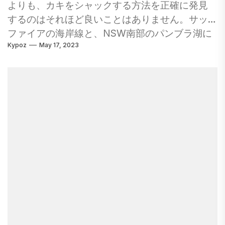
よりも、カキをシャックする方法を正確に発見
していました。タクシーの運転手が彼のドアを
するのはそれほど良いことはありません。サッ
開けたとき、オートバイが直接開いたドアに乗
ファイアの海岸線と、NSW南部のパンブラ湖に
った。私たち4人は大虐殺を見て、段階的に旅に
Kypoz
May 17, 2023
あるブロードウォーターオイスターファームに
ついて話し続けました。心配しないでくださ
行き、シャックを獲得しています。 ニューサウ
い、地域の人々は男を支援するためにそこにい
スウェールズ州の南の国境からそれほど遠くな
ました。 4.バイクの6人の人は、頭を回しさえさ
いところにあるサファイア海岸線の並外れた海
えしません。 3,4、5、またはバイク/モペットの
は、世界で最高のシドニーロックカキを作り出
6人でさえ、SEアジアでは典型的です。バイクで
しています。 そして、20年以上にわたってこれ
私たちがこれまでに見た中で最も大人3人、1人
らのカキを栽培している家庭事業である有名な
のティーンエイジャーと2人の若者がカンボジア
ブロードウォーターオイスターファームは、私
の側に止まられていました。ちょっとまって！
たちに正確にシャックする方法を示していま
5.スクワットトイレを選択します。 スクワット
す。 Pambula Lake、Broadwater Oyster
トイレは、西洋スタイルのトイレよりも世界中
Farm、およびShuckingとTasting Classのビデオ
ではるかに利用されていると思います。あなた
をご覧ください。 私たちは、パンブラ湖を見渡
が何を理解しているのと同様に？今私たちはそ
すw頭に並ぶ漁師の小屋の列の近くの駐車場に引
れらを選びます！他の人が座っている公共のト