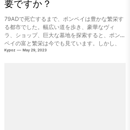
要ですか？
グとフットレストアクションを電動化した巨大
なリクライニングシートを取得します。 それよ
79ADで死亡するまで、ポンペイは豊かな繁栄す
りも良いことに、あなたはスクリーンに食べ物
る都市でした。幅広い道を歩き、豪華なヴィ
や飲み物を持っていることができます。あなた
ラ、ショップ、巨大な墓地を探索すると、ポン
が入ったときにバーで注文し、待機スタッフが
ペイの富と繁栄は今でも見ています。しかし、
あなたの注文をあなたの座席に持ってきます。
Kypoz
May 29, 2023
ポンペイを見るには遠足ガイドが必要ですか？
心配しなければならない唯一のことは、通常の
ポンペイの街を歩くほど魔法のようなものはあ
映画体験を台無しにすることです。休日に行く
りません。かつて同じ道を踏みつけてポンペイ
ようなものです。良いものを味わったら、レギ
を家と呼んだ古代の人々の足跡をたどります。
ュラーに戻るのは難しいです。 そして今夜ここ
この偉大な都市 - そして、彼らがまだ発掘してい
に私たちをもたらしたものは、あなたが間違い
ないポンペイの3分の1以上がまだあると考える
なく休日が必要だと思ってあなたの次のデザー
と、1、700年近く隠れて頭を痛めます。ベスビ
トを見てもらうでしょう！ 今夜、私たちはここ
オ山からの火山噴火のセットは、6メートル（20
に招待されました。なぜなら、映画館でさえア
フィート）の溶岩と灰でポンペイと近くの都市
ーノットのビスケットと協力して、オーストラ
を覆っていました。 1748年になってから、個人
リアのゴールドクラスのスクリーンで利用でき