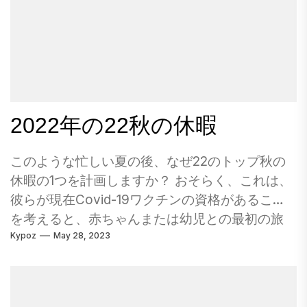
はそれがそこにあることを知っていました。 災
る壮大なサンデーの範囲を引き出すからです。
害からほぼ2000年後、ポンペイの人々がどのよ
しかし、最初に、私たちは一口食べます。ゴー
うに生きていたかを正確に見ることができま
ルドクラスで手に入れることができるスライダ
す。保存されている詳細は非常に素晴らしいで
ーは、実際には信じられないほどです。次回こ
す。壁のフレスコスからテーブルの食べ物ま
こに来るときは間違いなくこれらを注文してく
で、すべてがまだここにあります。 しかし、最
ださい。 私たちのスライダーを担当しているイ
2022年の22秋の休暇
終的に、あなたはおそらく疑問に思うでしょ
ベントホスピタリティとエンターテイメントの
う： ポンペイを見るためのガイドが必要です
ための料理のグループディレクターAdam...
か？ 簡単な答え：いいえ、そうしません。 チケ
このような忙しい夏の後、なぜ22のトップ秋の
ットオフィスと携帯電話でマップを提供して、
休暇の1つを計画しますか？ おそらく、これは、
自分でポンペイを簡単に探索できます。そし
彼らが現在Covid-19ワクチンの資格があること
て、サイトの周りには街について話す標識がた
を考えると、赤ちゃんまたは幼児との最初の旅
くさんあります。 さらに、遠足ガイドに従って
Kypoz
May 28, 2023
行です。 （ヒント：祖父母を招待して眠ること
グループを見ると、あなたは本当にその一部に
ができます。）多分あなたは空のネスターであ
なりたくないことに気付きます。ガイドは過労
ることを祝っています。 （ヒント：クルーズで
しており、関係があまり良くありません。通り
踊りに行く。）多分あなたは最近の大学卒業生