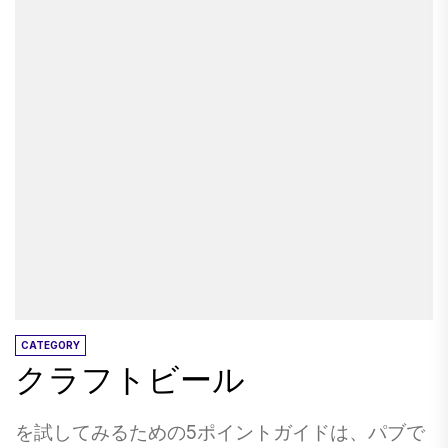
はしばしば狭く、グループは邪魔になります。
が参加できる秋の休暇を求めているかもしれま
そして何よりも、あなたはあなた自身の速度で
せん。 （ヒント：マルチスポーツ旅行を予約し
探索することを許されていません。 また、私的
てください。）多分あなたはロマンチックな休
な遠足でさえ自由の欠如は、育てる傾向があ
暇が必要です...または親友と一緒に。 2022年の
り、私たちが見たガイドに対する私たちの信念
上位22の秋の休暇を紹介します。 私たちの22の
の欠如（それらのいくつかはプロのガイドより
トップフォールバケーションは、秋の旅行がア
もストリート詐欺師のように見えました）、お
ップルピッキング、カボチャの彫刻、トウモロ
よび関連するコスト（プライベートエクスカー
コシの迷路、ヘイライドだけではないことを確
ションは約300ユーロです）、単独で行かないこ
認しています。オーランドからケープコッドま
とを合理化するのは難しいです。 これは、私た
での多くの場所では、ロッキーズがサンファン
ちが最後にポンペイにいたときに見たものの小
諸島や国立公園まで、秋は大気、群衆、掘り出
さなスニペットです。すべてエクスカーション
し物の料金のために訪れるのに最適な時期で
ガイドなし： ここをクリックして、YouTubeで
す。 何を求めている？カヤックやパドルボー
CATEGORY
Pompeiiのビデオをご覧ください。 より長い答
クラフトビール
ド、トロピカルな夕日を楽しんだり、紅葉を秋
え：多分あなたはそうします！ 覚えておくべき
にしたり、新しい都市を探索したり、お気に入
重要なことの1つは、ポンペイが79ADの都市で
りの都市に戻ったりできる場所がたくさんあり
を試してみるための5ポイントガイドは、パブで