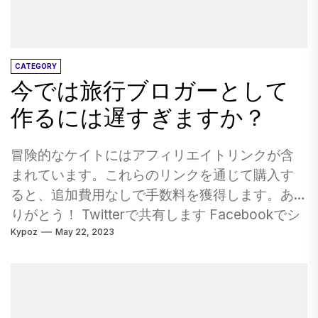
最大の生活史博物館です。奴隷にされた人また
ー」があり、単一のクラフト醸造所がさまざま
は商人に会います。あなたが4歳以上の場合は、
なビールですべてのタップを埋めることができ
非スカリーゴーストウォークジュニアに参加し
ます。彼らはまた、人間に知られている最高の
てください。 18世紀のコンサートや海賊の裁判
いまいましいハンバーガーをします！ 現在、オ
CATEGORY
今では旅行ブロガーとして
で知らなかったことを学びましょう。 葉が変わ
ーストラリアのクラフトビールの動きを受け入
ったとき、私たちはインディアナが大好きで
れているパブがたくさんあります。見るのは素
作るには遅すぎますか？
す。インディアナポリスのすぐ外で、スミソニ
晴らしいことです。しかし、あなたが今まで聞
アンのアフィリエイトであるコナー・プレーリ
いたことのないビールの列に直面したとき、そ
冒険的なケイトにはアフィリエイトリンクが含
ーは、1816年のレナペ・インディアン・キャン
れは少し困難になることがあります。 過去にビ
まれています。これらのリンクを通じて購入す
プ、1836年のプレーリータウン、1863年の内戦
ールを飲んでいなかった場合、何を飲むかを決
ると、追加費用なしで手数料を獲得します。あ
の旅で、訪問者を「物語に踏み入れる」ように
めるのはさらに困難です。 クラフトビールを試
りがとう！ Twitterで共有します Facebookでシ
誘います。彼らの新しい屋外の生息地と
すための5ポイントガイドです。 1.クラフトビー
Kypoz
May 22, 2023
ェア Pinterestで共有します 電子メールで共有し
「Spark！Lab」は、スミソニアンによって開発
ルとは何ですか？ 通常、クラフトビールは簡単
ます 最近、私がはるかにもっと典型的に尋ねら
され、実践的な発見と学習を刺激し、音楽のサ
に見つけることができます。多くの場合、ビー
れた質問があります。 「今日、そこにはたくさ
ウンドスケープを作成することから、海をきれ
ルタップのラベルは少し手作りされているよう
んの旅行ブログがあります。私が始めたら、私
いにする方法を考えることまで、さまざまな創
に見えます（良い方法で！）または非常にグラ
ははるかに遅れます。キャリアにするチャンス