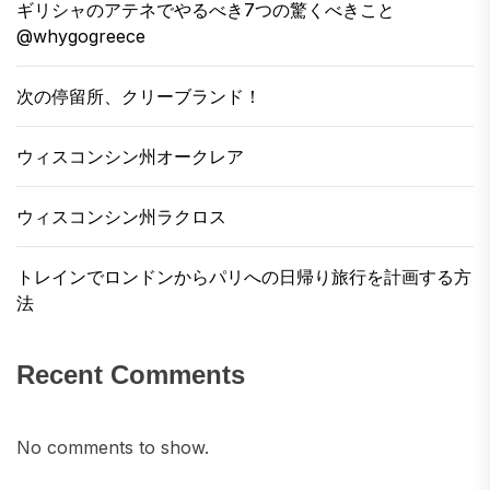
新しいレストランを試してみるようになりまし
ギリシャのアテネでやるべき7つの驚くべきこと
た。それは私たちの古い出没の1つであるパディ
@whygogreece
ントンです。実際には、この場所は何年も前に
最初に満足していた場所から約100m離れていま
次の停留所、クリーブランド！
す。 これは、メリバレの最新の会場の1つである
フレッドのものであり、私たちの心の中で最高
ウィスコンシン州オークレア
のものの1つです。 食べ物は素晴らしいです、サ
ービスは素晴らしいものであり、白ワインのリ
ウィスコンシン州ラクロス
ストはあなたがそれを見るたびに泣きたいと思
トレインでロンドンからパリへの日帰り旅行を計画する方
うようになります。彼らは、ガラスで提供でき
法
る珍しいワインの特別なリストさえ持っていま
す。 特別なイベントよりもはるかに一般的にこ
こに戻ってくるのを止める唯一のことは、価格
Recent Comments
です。この場所は少し大切ですが、それはその
ような魅力的な食事体験の費用です。 私たちの
No comments to show.
すべての料理の中で、これは最もきれいであ