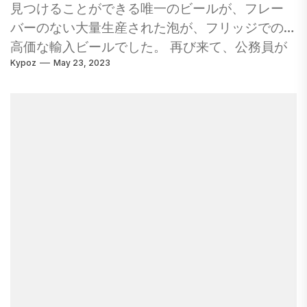
あり、今でも都市であるということです。大き
ます。スキーカントリーでレンタルハウスを予
見つけることができる唯一のビールが、フレー
いので、すべてを見ることができると思ってポ
約し、週末のハイキングとサイクリングをしま
バーのない大量生産された泡が、フリッジでの
ンペイに来ないでください。あなたは失望し、
す。キャンプ、rving、グランピング、またはレ
高価な輸入ビールでした。 再び来て、公務員が
疲れ果てるでしょう。 Pompeiiに数回行ったこ
ールに乗る - - 秋の家族の休暇に最適です。ハロ
Kypoz
May 23, 2023
彼または彼女が提供する美味しい高品質のビー
とがありますが、ガイドはありません。毎回、
ウィーンの前またはその後のテーマパークで祝
ルに誇りを持って、それがどこから来たのかを
私たちは新しいものを見て、私たち自身のアジ
いましょう。 2022年秋の休日の22のアイデア
知っている時代、おそらくそれを作った天才さ
ェンダを探索することを本当に喜びました。 ま
（TakeTheKids.comのパートナーとコンパイル
えも知っています。 クラフトビールであるアー
た、私たちは常に予想していたよりもずっと長
された）の22のアイデアがあります。 アメリカ
トフォームは、世界を席巻しており、人々がビ
く費やしてきました。これは、ガイドを持って
の歴史は生きている歴史博物館に住んでいます
ールについて考える方法を完全に変えていま
いないという症状かもしれません。したがっ
1607年にアメリカ初の恒久的な英国植民地に戻
す。ロマンス夫人と私は今、私たちの好みのク
て、時間をプッシュした場合、ガイドでは、メ
って、ジェームズタウンの入植地で生き残るの
ラフトビールパブ「ロイヤルアルバート」に定
インハイライトの多くがはるかに効率的に表示
を手伝ったネイティブアメリカンは、没入型の
期的に出かけ、彼らが持っているビールの喜び
されます。 ポンペイのガイド付き小旅行をする
ギャラリーと革新的な戦争と農場を備えたヨー
を試してみてください。 ロイヤルアルバート
代替案...
クタウンのアメリカ革命博物館に早送りしま
は、良いビールを大切にし、国内のクラフト醸
す。また、バージニア州では、コロニアルウィ
造会社とのみ働いているため、素晴らしいで
リアムズバーグは、18世紀の生活を描いた国内
す。パブには定期的な「タップテイクオーバ