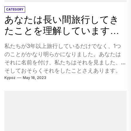
フは、多くの場合、ビールの荒廃したものも提
夢見ており、人気のある木曜日の夜のドラマを
CATEGORY
供します。これは、あなたが決定するのにも役
主張しています。しかし、あなたはまた、法律
あなたは長い間旅行してき
立ちます。何百もの選択肢がある場合は、あな
や購入からブルックリンナイン9、ランダムなコ
たが探しているものを提供している人に伝えて
たことを理解しています…
マーシャル、そして最新のジャッドアパトウフ
ください：軽食のビール、清潔で飲みやすいも
リックまで、あらゆるものについて小さなゲス
の。あまりにも苦くないか、花が咲きすぎない
私たちが3年以上旅行しているだけでなく、1つ
トの役割に登場する俳優になることもできま
ビール。深みがたくさんある濃いビール…彼らは
のことがかなり明らかになりました。あなたは
す。彼女は何にいたの？」...
いくつかの推奨事項を与えることができます。
それに名前を付け、私たちはそれを見ました、
5.ワインのように扱います ビールとワインには
そしておそらくそれをしたことさえあります。
多くの類似点があります。同じテイスティング
Kypoz
May 18, 2023
私たちがあまり満足していないかもしれないい
テクニックを赤ワインとビールで使用すること
くつかのことは、それがバックパッカーの人生
もできます。色を見て、渦巻き、匂いを嗅い
です。 だから、さらに苦労することなく： あな
で、味を取り、口を洗い、前払い、ミッドタス
たは長い間旅行してきたことを理解しています…
ト、アフタータステについて考えてください。
1.ゴキブリはあなたの食べ物を摂取しようとしま
試してみるためにいくつかの異なるビールを持
す。 ゴキブリは、実際にマラウイのニックのご
っている場合も同じことが言えます。パレット
飯をいくつか引き離していただけでなく、「ニ