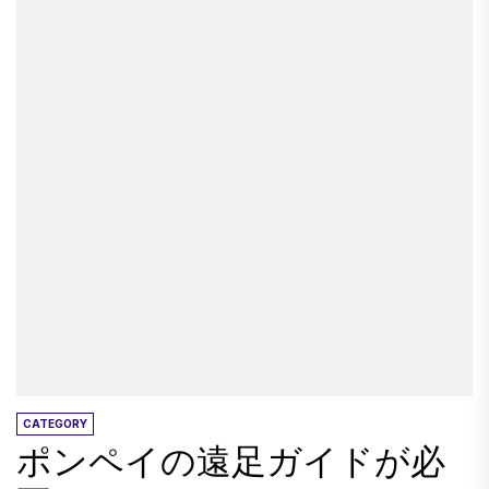
るように言われることほどロマンチックなこと
はありません！ クリスティーナと私は、お互い
を考慮し、認めるための一種のリマインダーと
しか見ていません。ワインを1杯か2杯飲む言い
訳！ 今週、私たちはバレンタインのチョコレー
トとワイン、アーノットのイベントシネマで利
用できる信じられないほどの新しいサンデーレ
ンジについてのニュース、そしてあなたが見逃
してはならない新しい特別版のブラックコーヒ
ーリキュール氏について話しています。 今週の
エディションをお楽しみください。 乾杯 - ジム
＆クリスティーナXX 今夜、クリスティーナと私
はボンダイジャンクションのイベントシネマに
います - 実際、ゴールドクラス！ Gold Class
CATEGORY
ポンペイの遠足ガイドが必
Cinemaに行ったことがない場合は、これをチェ
ックする必要があります。まず、リクライニン