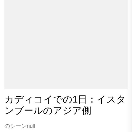
造の課題がありました。 ファーマーズミュージ
フィックになり、それについてかなりの情報が
はありますか？それも可能ですか？」 多くの人
アムは、ニューヨーク州クーパーズタウンにあ
あります。それはおそらくそれがどこから来た
がノーと言うでしょうが、私は同意しません。
るフェニモア美術館と協力して、秋の家族活動
のか、それがあるビールの種類、アルコールの
今は実際に旅行ブログを始めるのに良い時期だ
を開催するために再開しました。 1813年に作家
割合、おそらく面白いスローガンがあるでしょ
と思います。業界にはもっと多くのお金があり
のジェームズ・フェニモア・クーパーが所有す
う。これをTooheysやXXXXのようなものと比較
ます。ブログやパーソナリティは、はるかに速
るニューヨーク州北部の農場は、現在、アメリ
すると、醸造所の名前、ビール名、会社のロゴ
く人気があります。新しいソーシャルネットワ
カの農村文化の理解を深めることに専念する生
があります。 2.バーマンや女性にビールについ
ークは、はるかに顕著になります。要するに、
きた遺産農場です。 10月31日まで、小さな遺産
て尋ねます たとえ人気があっても、ビールがど
あなたは私が持っていなかった多くの機会を受
の動物と抱きしめ、版画、鍛冶屋、その他の店
こから来たのか、ビールの出身地から尋ねるの
け入れています。 関連している： 最善の方法で
を訪れ、過去1世紀の農業コミュニティのペース
を怖がらないでください。公務員は自分のクラ
旅行ブログを始める方法 かなり最近までスペー
を感じます。 ベリーズは空の営巣やロマンスに
フトビールについて話すのが大好きです。スタ
スに適用されなかった2016年のいくつかの提案
最適です...
ッフがビールについてあまり話せないなら、彼
カディコイでの1日：イスタ
を以下に示します。 あなたがすべての中で最も
らはそれをそれほどうまく維持しないかもしれ
重要な旅行ブロガーである必要はないことを知
ンブールのアジア側
ません。今回知っていることに固執するのが最
ってください。 ほんの数年前、ブロガーのトッ
善かもしれません。 3.誰があなたが典型的に飲
プティアだけがブログからフルタイムで生活し
のシーンnull
むものを提供しているかを教えてください 優れ
ていましたが、東南アジアよりもはるかに高価