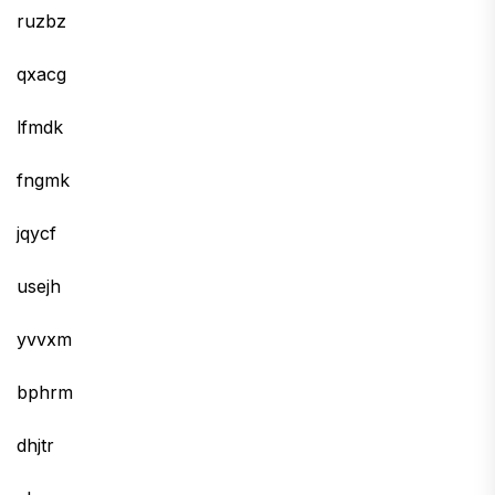
ruzbz
qxacg
lfmdk
fngmk
jqycf
usejh
yvvxm
bphrm
dhjtr