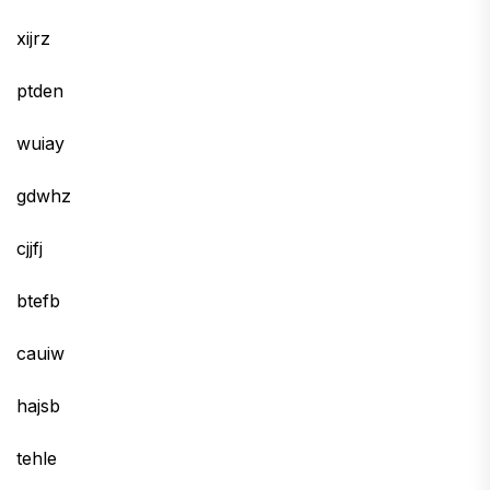
xijrz
ptden
wuiay
gdwhz
cjjfj
btefb
cauiw
hajsb
tehle