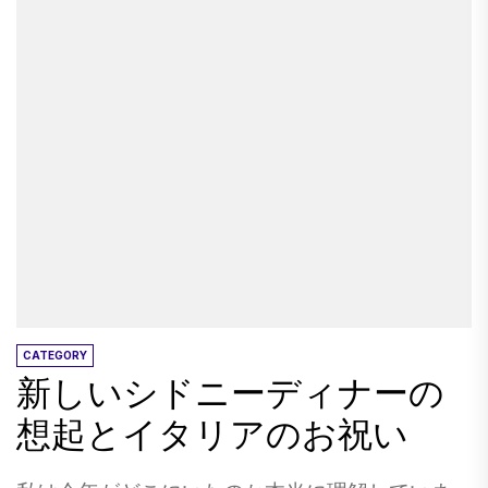
メートル増加すると、私たちの空想から私たち
りも文化的な違いをよく示していることはほと
を引き付けます。施設のベルリング：私たちの
んどありません。 私たちがよく知っている迷信
オイスターシュキングクラスが始まります。...
のいくつかは、理解できる起源から来ていま
す。もちろん、はしごの下を歩くのは不運で
す。何かがあなたにかかる可能性があります。
しかし、困難な信念についてはどうですか？黒
い猫があなたの道を渡るのは不運なことです
か？実際、これは英国での幸運です。これは、
迷信のもう1つの興味深いことです。 何らかの理
由で、数字は迷信でかなりのロールをしていま
す。 中国では、4人は死の言葉の同性愛者である
ため、4人は不運です。 多くの西洋文化では、13
CATEGORY
新しいシドニーディナーの
が不運な数です。おそらく、イエスと13人の使
徒たちが十字架刑の前に集まった最後の晩upに
想起とイタリアのお祝い
由来するか、あるいは神の古い北欧の神話かも
しれません。 しかし、イタリアではありませ