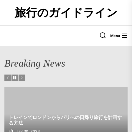
Skip
旅行のガイドライン
to
the
content
Menu
Breaking News
トレインでロンドンからパリへの日帰り旅行を計画す
る方法
July 30, 2023