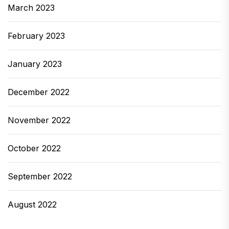
ズでの私たちの経験は、ホテルだけではありま
March 2023
せんでした。実際には、私たちのスペースと施
設には、ここで遊ぶのが少しありました。 レス
February 2023
トランモードとバーの穀物はとても良いので、
どちらもより多くのカバレッジに値すると感じ
January 2023
ました。 Four Seasons Hotel Sydneyとそのレ
ストランとバーの評価をご覧ください。 今日、
December 2022
私たちはノートンストリートフェスタを検査す
るために、シドニーの多くのイタリア郊外の1つ
November 2022
であるライヒハルトにいます。今日は傑出した
日です -...
October 2022
September 2022
August 2022