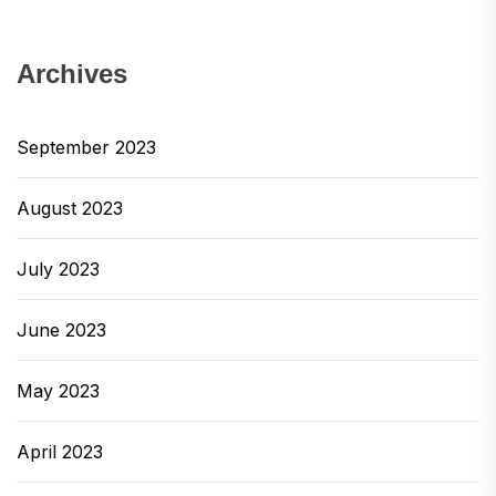
り、最もおいしいものの1つです。私のプライマ
リの鉛筆が、ローストした野菜のベッドでブリ
ックペストリーに包まれ、柔らかいチーズとバ
Archives
ターミルクです。賢く選択しました。 夕食後、
私たちは階下でチャーリーパーカーに潜り込み
September 2023
ました。同様に、メリヴァレと同様に信じられ
ないほどの少し話しやすいバーがありました。
August 2023
このバーは非常に完全に在庫があり、スタッフ
が施されており、スタイルが整っています。フ
July 2023
レッドの2階の座り込みのように感じない場合、
この場所は同様に優れた食べ物を提供します。
June 2023
フレッドのフルメニューのサンプルのように見
えます。 ブログでの最新のホテルの評価は、最
May 2023
近の滞在のためにシドニーのフォーシーズンズ
ホテルを使用しています。 しかし、これは少し
April 2023
違いがあるホテルの評価です。フォーシーズン