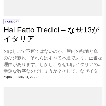
き込みます。それは魅惑的な景色です。真珠光
イレに座っていることほど悪いことはありませ
沢のある湖の死んだ平らな光沢は、木々に覆わ
ん。なぜその上にしゃがむだけではありません
れ、少し港で正面に立てられています。 彼らの
か？私たちの意見では、それははるかに衛生的
係留中、平らな底のオイスターキャッチャー
CATEGORY
です。 6.あなたは座るよりもはるかにしゃがみ
Hai Fatto Tredici – なぜ13が
は、湖のクリスタルの深さに揺れる影でスロー
ます。 この状況では、トイレを暗示していませ
ダンスを紹介します。 これは、Sapphire
ん。旅行するときは、交通機関を待っている
イタリア
Coastline Oyster Trailを最初に聞いたときに期待
間、ほとんどどこにも座っています。バックパ
していたことです。 駐車場をつかむガムツーの
ックの隣で何度もしゃがんでいます。 座る場所
のはしごで不運ではないのか、屋内の敷地と傘
そびえ立つ枝に隠されているベルバードの声の
はどこにもありません。ミャンマーの地元の
のひび割れ - それらはすべて不運であり、正当な
電話は、私たちの前にエーテルのパノラマに出
人々と一緒にバスで待っています 7.数えられる
理由があります。しかし、なぜ13はイタリアの
没します。 しばらくの間、私たちは見た目だけ
よりもはるかに多くの飛行ターミナルフロアで
幸運な数字なのでしょうか？そして、なぜイタ
でなく立っています。 時折ペリカンは、湖の鏡
寝ました。 ホテルのスペースを午前3時まで獲得
Kypoz
May 14, 2023
リア人は代わりに17に関係するのですか？ その1
でVをカットし、オレンジとオイスターキャッチ
するのではなく、フライトターミナルで夜を過
つ - 旅行について最も重要なことではないにして
ャーのピーバルドフラッシュ - 今回は鳥の過去、
ごすことは理にかなっています。私たちは多く
も、それが目を開けて心を広げる方法です。他
ビューに誇りを持ってパイピングします。 生ま
の空港で寝ましたが、私が言わなければならな
の文化を体験することは、非常に重要であるだ
れた新鮮なカキの約束と、私たちからわずか数
いように、それは通常快適ではありません！...
けでなく、本当に魅力的です。 そして、迷信よ