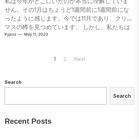
私は今年がどこにいたのか本当に理解していま
ん。 13 - 一部の人にとっては不運ですが、イタ
せん。その1月はちょうど1週間前に1週間前にな
リア人ではありません ユダス・イスカリオット
ったように感じます。今では11月であり、クリス
がすべてを台無しにし、13を不運なものにした
マスの樽を見つめています。 しかし、私たちは
前に、ローマ人は17人を悪人として釘付けにしま
Kypoz
May 11, 2023
昨年のIGエディションのいくつかを振り返りま
した。 ローマの数字では、XVIIは簡単にVixiのア
した。 2017年は、私と同様にロマンス夫人にと
ナグラムになります。ラテン語では、「私は生
って非常に素晴らしい年でした。今週のよう
Posts
きてきた」または「私は生きていました」と翻
1
2
Next
に、それが多忙な仕事であっても、私たちはま
navigation
訳します。 これは、イタリアの墓石で人気のあ
だ楽しむことを扱っています。今年の残りのた
る碑文であり、今でも人気のある碑文であり、17
めに興味深い程度の尽きることです。 今週のIG
Search
人が標準的な不運な数であり続けています。
エディションで喜んでいただければ幸いです。
1946年にイタリア人と13との関係については、
Search
シドニーでの場所についての素晴らしい新しい
サッカープールの賭けシステムTotocalcio（英語
提案と、もう1つのイタリアのフェスティバルに
のほぼ「サッカー全体」を意味）がイタリアで
関するニュースに加えて、今年のハロウィーン
始まりました。その時点では、12ゲームに賭ける
Recent Posts
の大いに愛されているショットの1つです。 ジム
ことができますが、その人気のために、1950年
＆クリスティーナxx 今夜、ロマンス夫人と私は
にゲームの数が13に増加しました。...