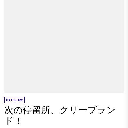
アウトしたり、国立庭園でリラックスしたり、
アナフィオティカなどの隠された宝石を探索す
ることにした場合でも、ギリシャの首都でやる
べきことがたくさんあります。 目次 アテネをチ
ェックするのに最適な時期はいつですか？ ギリ
シャのアテネでやるべき7つの驚くべきことがあ
ります 1.ストリートアートのツアー 2.スローダ
ウンして、国立庭園で自然を楽しむ 3.アナフィ
オティカを散歩します 4.モナスティラキフリー
マーケットでの掘り出し物 5.隠されたタベルナ
の地元料理の味 6.別の観点から街を見る：リカ
ベトゥスの丘 7.歴史的なサイトの自作ツアー ア
テネ、ギリシャ、ギリシャのギリシャベストバ
CATEGORY
次の停留所、クリーブラン
ジェットホテルの滞在場所 - アクロポリスビュー
ホテル ギリシャのアテネで最高のミッドレンジ
ド！
ホテル -...