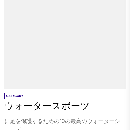
トを調べて、今年オファーを手に入れることが
中の呼吸穴を探すことであり、ハマグリのベッ
あります。 クロアチアで私のお気に入りの場所
できるかどうかを確認してください。 イタリア
ドの深さからランダムにスプレーするために水
は、ダルマチア海岸の小さな都市であるザダー
イタリアへの休日は、家族向けのすべてのメリ
の噴出に目を光らせておくことです（より優れ
ルです。 私は最初にこの街、2年前にダルマチア
ットと、選択したブーツのどの部分でも、シチ
た噴出は、より深く掘る必要があります。 アサ
への玄関口に行きました。プリトヴィツェ湖か
リア、プーリア、カンパニア、一流の食べ物や
リ）。 もう1つのアイデアは、かわいい子供を産
ら分割する途中で、それはちょっとした訪問で
うるさい若者たちがラサニアのような象徴的な
み、あなたに同情し、あなたが見ていないとき
したが、私は私が見たものを本当に喜んでいま
イタリアの古典に押し込むことができることを
にあなたの最年少の子供にアサリをこっそり忍
した。 二度目に、私はバルカン半島を旅してい
発見します。 、スパゲッティボロネーゼ、ピ
び込むフレンドリーな女性に会うことです。 そ
て、そこに何があるのか​​、何が好きなのかにつ
ザ、より冒険的な大人は、新しく作られたリゾ
うは言っても…ケリーの出発前に、このチャート
いてずっと良い感覚を持っていました。 Kotorや
ットや詰め物を試してみることができます。さ
の参照写真をスマートフォンで撮りました。 ハ
Ohridのような目的地を愛するようになり、Hvar
らに、イタリアへの休日は、スクープ（または2
マグリの各種には、1人あたりの収穫制限があ
やSplitのような場所についてはるかに温かく感じ
つ）のジェラートとティラミスのスライスなし
り、それぞれの人が自分の漁獲量を運ぶ責任が
たので、Zadarでどれだけ良いかわからないこと
CATEGORY
ウォータースポーツ
では合計ではありません。食べ物とは別に、豪
あります。 あなたがあなたのクラマの経験を最
に気付きました。 ザダールへの2回目の旅行で、
華な自然の風景と、たくさんのアクティビティ
大限に活用し、法律の手紙の中にとどまること
私は恋に落ちなければなりませんでした。 ザダ
を楽しむことに加えて、写真に値するビーチが
を求めているなら（あなたの性別や年齢に関係
ールについてはどうですか？ 始めるのは美しい
に足を保護するための10の最高のウォーターシ
あります！...
なく、すべてのスポーツマンに対する深刻な責
街​​です。色は穏やかなパステルが混ざり合って
ューズ