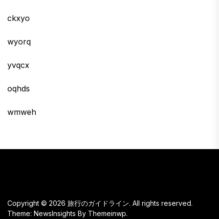
ckxyo
wyorq
yvqcx
oqhds
wmweh
Copyright © 2026
旅行のガイドライン.
All rights reserved.
Theme: NewsInsights By
Themeinwp.