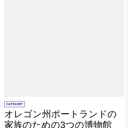
で効果的なユーロスタートレインのおかげで、
プ。ボーナスと同様に、8歳以下の子供たちは、
パリを1日見るのはかつてないほど容易になりま
有給の大人と一緒に行ったときに無料です。 パ
した。 正直なところ、いつかパリにとっては十
ールアイスクリームパーラー 1930年代の本物の
分ではありません。理想的には、できるだけ多
アイスクリームパーラーと菓子のパールアイス
くの時間を費やす必要があります。 しかし、誰
クリームパーラー＆菓子は、ラクロスのダウン
もが費やす時間を大いに持っているわけではあ
タウンで好まれている家庭です。冬の真ん中に
りません。 あなたがいつかしか出ないなら、そ
ワッフルコーン、モルト、アイスクリームサン
れはそれだけの価値がありますか？ 絶対に - ロ
デーのために人々が並んでいるため、私たちの
ンドンからパリへの電車に乗ることは常に価値
家庭は1つの巨大な砂糖の話題に徹底的に喜びを
があります。 たとえあなたが持っているのがい
感じました。ソーダの噴水とキャンディーカウ
つかであっても、あなたはそれをこれまでで最
ンターの両方から選択を行うと、散財は待つ価
高の日にすることができます。 ただし、1日だけ
値がありました。そして、いや、私はバナナの
パリを訪れている場合は、できるだけ多くのこ
分割を共有しませんでした！ ラクロスの子供博
とを確実に手に入れるために、旅行を慎重に計
CATEGORY
物館 クーリー家のための著名なたまり場である
オレゴン州ポートランドの
画するのが最高です。 この出版物は2019年12月
ラクロスの子供たち博物館は、5番街の控えめな
に更新されました。 ロンドンからパリに行くの
見た目の建物で3階建てです。小学校時代の群衆
家族のための3つの博物館