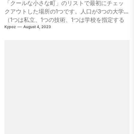
「クールな小さな町」のリストで最初にチェッ
クアウトした場所の1つです。人口が3つの大学
（1つは私立、1つの技術、1つは学校を指定する
Kypoz
August 4, 2023
学校）を支援するのに十分であるため、51千人の
住民はラクロスが家に電話するための美しい牧
歌的な場所であることを直接理解しています。
それ以外の場合はアイオワの多くを平らにし、
素晴らしい湖を掘り出した氷河に触れられてい
ない地理的景観は、主にミシシッピ川の廊下に
深い谷が伐採されたため、クーリー地域として
通常理解されています。一言で言えば、中西部
でオンラインで、他の場所のように感じたい場
合は、ラクロスを検査してください。 あらゆる
種類の季節になる魅力的な場所である2013年の
目的は、ラクロスのような場所に行くだけでな
く、家族フレンドリーの会場を報告することで