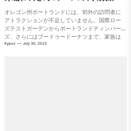
に最適な方法は何ですか？ ロンドンからパリに
に向けてトッツに向かっているこの博物館に
行くのに最適な方法は、電車によるものです。...
は、列車のテーブル、給湯、恐竜の迷路、風管
オレゴン州ポートランドには、郊外の訪問者に
などの実践的な展示があり、プレイセンテント
アトラクションが不足していません。国際ロー
ステーションがたくさんあります。雪のような
ズテストガーデンからポートランドティンバー
気象状態で子供たちを登山壁に送ることを考え
ズ、さらにはブードゥードーナツまで、家族は
ている世帯は、テニスシューズ（フープ）を詰
Kypoz
July 30, 2023
表面を掻くだけの長い週末を簡単に埋めること
めるために留意する必要があります。若者を何
ができました。 私たちは、子供や家族を対象と
時間も楽しませ続けるのに十分な大きな時間、
した多くの屋内会場を探索することを目標に、
旅行計画に十分な時間を残して博物館全体を検
過去数ヶ月間、ポートランドを数回チェックし
査してください。 ピザの医師 ピザ・ビュッフェ
ました。オレゴン科学産業博物館（OMSI）で始
「プロフェッショナル」として自分自身を説明
めました。 国内の主要な科学博物館の1つにラン
しているピザ医師ピザレストランのピザ医師
クされたOMSIは、200以上のインタラクティブ
は、探索的なピザ手術を専門としています。フ
な展示と、5つの展示ホールに配布される7つの
ロイトスリップや心停止などのメニュー製品を
学習研究所を特徴としています。名前が示すよ
使用すると、パトロンも同様に21以上のデザート
うに、博物館の焦点は、さまざまな形で科学と
ピザ（ピザコラーダは誰ですか？）の1つを購入
産業に焦点を当てています。 OMSIは、上の写真