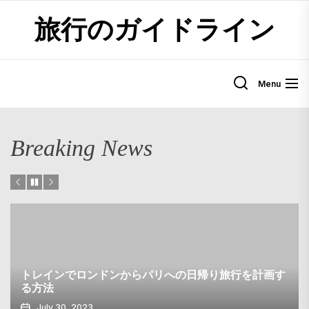
Skip
旅行のガイドライン
to
the
content
Menu
Breaking News
トレインでロンドンからパリへの日帰り旅行を計画す
る方法
July 30, 2023