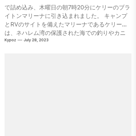
しました。 行ったら、屋外アドベンチャーエリ
ミニゴルフコース、アクアランドウォーターパ
で詰め込み、木曜日の朝7時20分にケリーのブラ
アと、探索、無料の遊び、走る余地を奨励する12
ークを並べるパルマノバに向かいます。 ブルガ
イトンマリーナに引き込まれました。 キャンプ
の異なるステーションを探索する時間を残して
リア ブルガリアは、子供向けのホテルでいっぱ
とRVのサイトを備えたマリーナであるケリーズ
ください。お気に入りはズームツリー（兄弟と
いの観光客のホットスポットになり、家庭全体
は、ネハレム湾の保護された海での釣りやカニ
の登山に最適です）です。 一般に、赤ちゃん、
を楽しませるアクティビティになりました。サ
Kypoz
July 28, 2023
に興味がある人にとって人気のあるワンストッ
幼児、幼い子供を持つ家族は、ポートランドの
ニービーチは、おそらく最も有名な家庭用ホリ
プショップの目的地です。 ケリーズは簡単に見
子供博物館を愛するでしょう。 OMSIのように、
デーリゾートであり、清潔な青い旗のビーチ、
つけることができます。 オレゴン州ブライトン
カフェ/レストランもあります。または、チケッ
プロムナード、多くのウォータースポーツが提
にある高速道路101のすぐ場所にあり、ティラム
トと入場門の間にあるオレゴン動物園のより大
供されています。 キプロス 巨大なビーチリゾー
ックの北約30マイルの町のブリップです。 ネオ
きな施設で食事をすることもできます。 オレゴ
トと、古代ギリシャの港と伝統的な港の町との
ングリーンのストライプで赤で描かれた「ケリ
ン州ポートランドであなた自身の家族の休日を
ウォーターパークを組み合わせて、キプロスを
ーズ」という言葉があるアルミニウム漁船のき
計画することに関する多くの情報とより多くの
使用すると、本物の島の生活と高オクタン価の
ちんとした列に続く雑貨、クリーニングステー
アイデアのために、Travelportland.comは、少
アクティビティの両方を体験できます。ラルナ
ション、ドックを探してください。 太平洋岸北
し研究をするのに最適な場所です。 ポートラン
カ地域は、砂浜のビーチ、ウォーターパーク、
西部の寒水に先住民族のカニの（カニについて
ドでホテルを見つける： ホテルを検索します ど
伝統的なレストランを発見する家庭の好みで
は少し）。 そして、ケリーズは私たちがカニビ
こ？...
す。 メキシコ メキシコでは、柔らかい砂の上で
ンの冒険に出てくることを喜んでいたが、私た