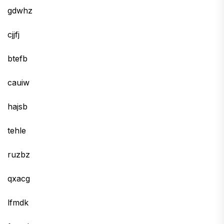
gdwhz
cjjfj
btefb
cauiw
hajsb
tehle
ruzbz
qxacg
lfmdk