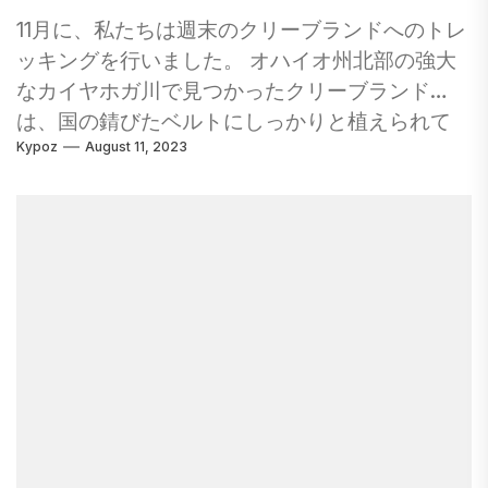
11月に、私たちは週末のクリーブランドへのトレ
ッキングを行いました。 オハイオ州北部の強大
なカイヤホガ川で見つかったクリーブランド
は、国の錆びたベルトにしっかりと植えられて
Kypoz
August 11, 2023
います。 しかし、燃え尽きた倉庫と放棄された
工場の写真をあなたの心にかき混ぜさせないで
ください。 確かに、そのいくつかがあります
が、私の家庭が素晴らしい料理、音楽、そして
博物館の週末の後に「いつ戻ることができます
か？」だけでした。 サウスからクリーブランド
への方法は、州の多くの壮大な地理のいくつか
でカットされています。 Cuyahogaは、州の北
東の角に広いUを切り開きます。 その源流は、
川がエリー湖に入る場所よりも、本当に北にあ
ります。 川がアクロンを去ると、カイヤホガ渓
谷国立公園としてここに保存されている風光明