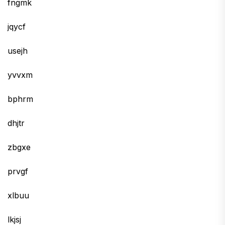
fngmk
jqycf
usejh
yvvxm
bphrm
dhjtr
zbgxe
prvgf
xlbuu
lkjsj