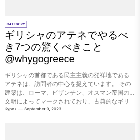
CATEGORY
ギリシャのアテネでやるべ
き7つの驚くべきこと
@whygogreece
ギリシャの首都である民主主義の発祥地である
アテネは、訪問者の中心を捉えています。 その
建築は、ローマ、ビザンチン、オスマン帝国の
文明によってマークされており、古典的なギリ
Kypoz
September 9, 2023
シャ風に伴うものです。 アテネのアクロポリス
370万人以上の住民の賑やかな大都市であるアテ
ネは、活気に満ちた都市であり、芸術、歴史、
文化の中心地です。 歴史的なサイトをチェック