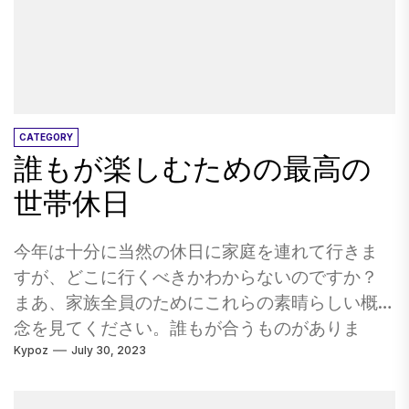
できます。昼休みに地元の人々と食事をして、
で紹介されている非常に実践的です（Vernier
私たちの家族はピザ・ビュッフェ、サラダ・バ
Technology Labで喜んでいます）。 OMSIに
ー、そして（私たちの楽しい驚きのために）タ
は、大きな子供や小さな子供向けの展示があり
コスに喜びを感じました。 「フリルなし」タイ
ますが、幼児ではないかもしれません。建物に
プのダイニングルームである若い若者は、「小
は、建物の後ろとコロンビア川の後ろにある映
児科」の遊び場やアーケードゲームの1つに餌を
画劇場、プラネタリウム、潜水艦の展示もあり
CATEGORY
与えます。 クーリー地域の寒さ：オナラスカの
誰もが楽しむための最高の
ます。これらのアトラクションをチェックする
オムニセンター この地域のジュニアA Tier IIアイ
には、異なる入場料が必要です。施設にはオン
世帯休日
スホッケーチームであるオナラスカに本拠を置
サイトのカフェ/レストランがあることに注目し
くクーリー地域のチルは、スポーツエンザール
て、このアトラクションを完全に訪れるため
今年は十分に当然の休日に家庭を連れて行きま
シストに家全体を家から追い出す理由を提供し
に、しっかりした半日を残してください。 ワシ
すが、どこに行くべきかわからないのですか？
ます。ゲームと期間間のコンテストを手配し、
ントンパーク内にあるオレゴン動物園から徒歩
まあ、家族全員のためにこれらの素晴らしい概
ペンギン（チームマスコット）を子供たちと交
圏内にある2つの博物館（この物語の動物園のレ
念を見てください。誰もが合うものがありま
流させるために震えさせるだけでなく、なぜ多
ビューを読んでください）：世界林業センター
Kypoz
July 30, 2023
す。 ラップランド あなたが今あなたの冬の休日
くの地元の人々がゲームに出かけるのかを見る
とポートランド児童博物館。 2つの施設の間で
を信じているなら、ラップランドは白いクリス
のは簡単です。チームのプロの写真家であるア
は、世界林業センターはより大きな子供（小学
マスを望む世帯のためのチャンピオンです。雪