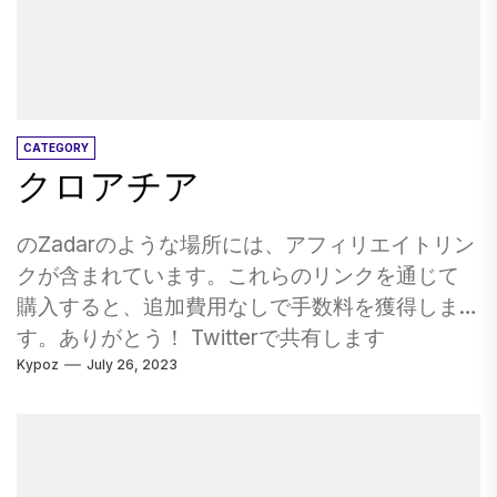
リラックスするだけでなく、パークやジャング
ちの到着時間は干潮であり、私たちは代わりに
ルトレイルを体験するために興味深い日を切り
ちょっとしたクラマで私たちの一日を始めるこ
替えるのは簡単です。 Xel HA、自然の水族館
とに喜んで同意した。 光沢のある新しいオレゴ
と、ジップライン、セノーテプール、忙しい川
ンの貝ライセンスと借用されたバケツ、シャベ
が忙しい川があります。それから、マヤの遺跡 -
ル、ガーデンレーキにより、私たちは約10マイ
CATEGORY
クロアチア
有名なチチェン・イッツァとコバ、ユカタン半
ルのギラバルディまで南に走り、12番街とベイレ
島には、登ることができるピラミッドがありま
ーンの桟橋の近くに駐車しました。 14歳以上の
す。やることがたくさんあります。どこから始
人は、オレゴンシェルフィッシュライセンスを
のZadarのような場所には、アフィリエイトリン
めればいいのか理解できません。 カリフォルニ
購入して携帯する必要があります。 ご想像のと
クが含まれています。これらのリンクを通じて
ア州ディズニーランド 「地球上で最も幸せなロ
おり、州内の居住者のコストは低くなります
購入すると、追加費用なしで手数料を獲得しま
ケーション」は、若者だけでなく、巨大な若者
が、3日間の非居住者の貝ライセンスで11.50ドル
す。ありがとう！ Twitterで共有します
も同様です。ホワイトナックルの乗り物や、エ
を実行します。この写真が示すように、狩りの
Kypoz
July 26, 2023
Facebookでシェア Pinterestで共有します 電子
プコットの高度なレストランから、キャラクタ
開始時にハマグリを収穫する方法について本質
メールで共有します クロアチアには、旧市街の
ーの出会いと緑、マジックキングダムの幼児向
的に無知でした 。 私たちは、他の裂け目が何を
ドゥブロヴニク、ムリエットの塩水湖、コルチ
けのアトラクションまで、誰にとっても何かが
していて、彼らが成功している場所を楽しむこ
ュラの建築、ロヴィニの色、プチシチャのビー
あります。コストコディズニーランドのチケッ
とを迅速に学びました。 1つのアイデアは、砂の
チ、クルカの滝よりもはるかに大好きな場所が