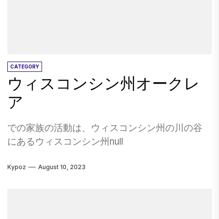
媚なクヤホガ渓谷に落ちます。 この壮大な風景
は、トレイルでクロスクロスされています。 冬
には、世帯はスノーシューやクロスカントリー
スキーに出かけるか、バージニアケンダルヒル
ズでそりをする若者を連れて行くことができま
CATEGORY
ウィスコンシン州オークレ
す。 世帯はすぐに1日のハイキング（雪があまり
ないとき）やスノーシュー（あるとき）、また
ア
は滝の偵察（ブランディワインフォールズがア
クセスが最も簡単です）をすぐに費やすかもし
での家族の活動は、ウィスコンシン州の川の谷
れません。 Cuyahoga Valley Scenic Railroadは
にあるウィスコンシン州null
見逃せないでください。 列車は一年中運営され
ており、冬の季節の雪がその厚さに入るための
Kypoz
August 10, 2023
障害のように見えるかもしれないときに、公園
を特別に垣間見ることができます。 驚くべきこ
とに、この自然な魅力はすべて、ダウンタウン
からわずか数分だけでなく、クリーブランドの