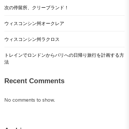
ポットに当たったと思います。ここにはたくさ
次の停留所、クリーブランド！
んの観光客がいますが、それはドゥブロヴニク
のレベルではありません。そこでは、日中は旧
ウィスコンシン州オークレア
市街を戦ってパンチする必要があります。それ
でも、ホテル、アパート、素敵なレストランや
ウィスコンシン州ラクロス
バーがあります。...
トレインでロンドンからパリへの日帰り旅行を計画する方
法
Recent Comments
No comments to show.