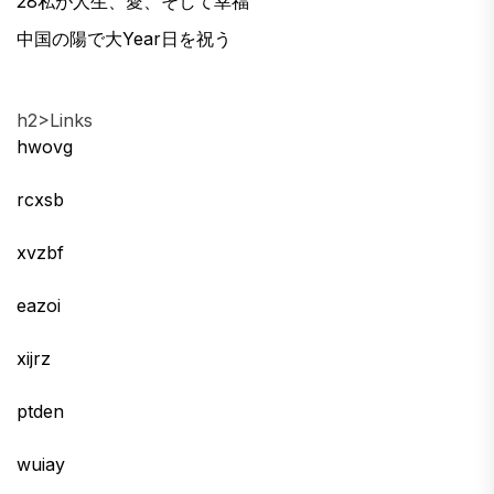
28私が人生、愛、そして幸福
中国の陽で大Year日を祝う
h2>Links
hwovg
rcxsb
xvzbf
eazoi
xijrz
ptden
wuiay