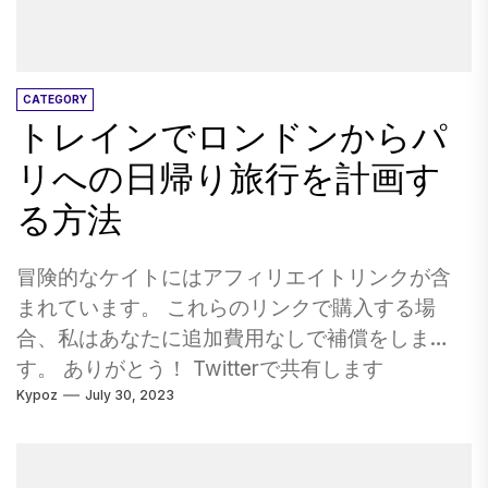
す。 1月は一般的に凍ったツンドラで最も寒い月
の1つであるため、冬の数ヶ月の地域への旅行の
ためのいくつかの概念があります。 ダール自動
車博物館 ラクロスと比較的新しいのは、アメリ
CATEGORY
トレインでロンドンからパ
カで最も古いフォード自動車ディーラーの1つに
ある博物館です。現在運用式のサービスセンタ
リへの日帰り旅行を計画す
ーに隣接する10,000の正方形の食品エリアにあ
る方法
るDahl Automobile Museumは、家族の自動車に
最適です。特に幼い子供にやさしくはありませ
冒険的なケイトにはアフィリエイトリンクが含
んが（ビットの若者はおもちゃや、待合室で見
まれています。 これらのリンクで購入する場
つかった魚の貯蔵タンクや、スターライト「ド
合、私はあなたに追加費用なしで補償をしま
ライブイン」のモーション画面スクリーンマー
す。 ありがとう！ Twitterで共有します
キスで演奏する映画貯蔵タンクに喜びを感じま
Kypoz
July 30, 2023
Facebookでシェア Pinterestで共有します 電子
す）、私たちの気配りのある遠足ガイドアシス
メールで共有します ロンドンからパリへの日帰
トテイク楽しい家庭の写真と、休日のトリビア
り旅行は、イギリスへの旅行に最適です！ 迅速
を巧妙に偽装した少しの社会科の補助スリッ