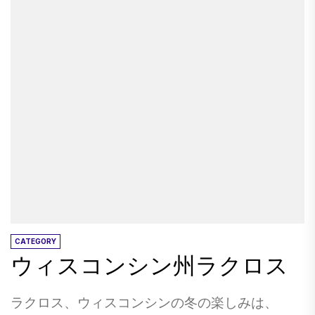
予期せぬ数の高品質の博物館です。 あなたの10
代の若者があなたの若者の音楽に縛られている
のであれば、ロックやロールホールオブフェイ
ムよりも、ウォークダウンメモリレーンのため
に地球上にはそれほど良い場所はないかもしれ
ません。 ここでは、ガレージバンド、蒸し暑い
歌手、自己異なるフロントマンが偶像崇拝に隣
接する治療を受けます。 衣装や楽器をご覧くだ
さい。また、ロックを作った星を展開したり、
今日のように転がしたりした星の生のカットや
忘れられたインタビューを聞いてください。...
CATEGORY
ウィスコンシン州ラクロス
ラクロス、ウィスコンシンの冬の楽しみは、