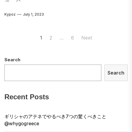
任）、あなたに対する私の提案は、少しのトリ
おり、大胆な色合いが混ざり合っています。通
ップをすることです あなたの家の快適さからの
りは磨かれた大理石で作られているので、滑ら
Kypoz
July 1, 2023
研究。 オレゴン州魚類野生生物局は傑出した資
かで滑らかで、石畳を横切って実際にスケート
源であり、オレゴン州内での釣り、カニッ、ク
をすることができます。 理想的なサイズです。
Posts
1
2
…
6
Next
ラビングに関する多くの情報を公開していま
旧市街は小さく、簡単に歩きやすいですが、ザ
navigation
す。...
ダール市はこの地域のより大きな場所の1つで
す。 そしてそれは控えめです。この町を歩いて
Search
いるとき、私は本当に気が遠くなります。私は
見てやることのさまざまなことに圧倒されてい
Search
るとは感じません。ザダールはさまよう場所で
す。そして、さまようことは、世界のどこでも
Recent Posts
私のお気に入りのことです。 しかし、それを超
えて、Zadarには特定のje ne sais quoiがあり、
明確にするのが難しいと思います。私の写真が
ギリシャのアテネでやるべき7つの驚くべきこと
あなたにとってより明確になることを願ってい
@whygogreece
ます。 また、ザダールは観光の面でスイートス