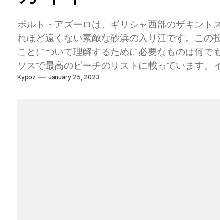
ポルト・アズーロは、ギリシャ西部のザキント
れほど遠くない素敵な砂浜の入り江です。この
ことについて理解するために必要なものは何でも
ソスで最高のビーチのリストに載っています。
Kypoz
January 25, 2023
ます。 目次 ポルト・アズロについて ポルトア
行き方 ポルトアズロビーチザキントスを見るの
類 ポルトアッツロの施設 ポルトアズロの近く
ラン ポルトアズロに行くべきですか？ この記
もっとたくさんあるのをお探しですか？ギリシ
いる場合と同様に、ザキントスで演奏する最高
シャ旅行ガイドを検査してください。 ポルト・アズロ
Porto azzurroも）は、その軽い色の砂と
の山で人気がたくさんあるかもしれません。同
を見るのに最高のビーチの1つであることは理解
き）のポルト・アズロ 多くの施設を使用してい