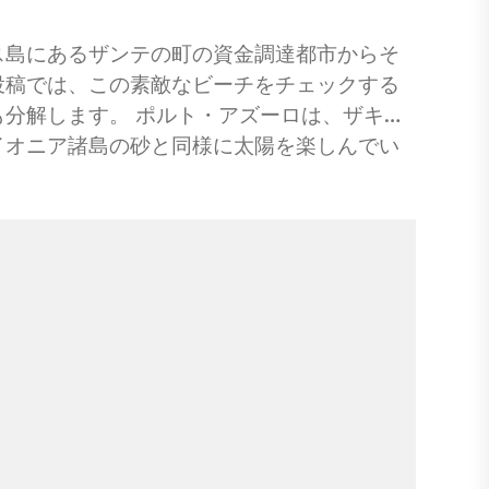
ス島にあるザンテの町の資金調達都市からそ
投稿では、この素敵なビーチをチェックする
分解します。 ポルト・アズーロは、ザキン
イオニア諸島の砂と同様に太陽を楽しんでい
ズロはどこですか？ ポルトアズロビーチへの
に最適な時期 ポルトアズーロビーチの砂の種
に滞在する場所 ポルトアズロの最高のレスト
事のように？ピンする！ 島で見るべき場所が
ャの他の場所をチェックすることを計画して
のもののガイドをお見逃しなく、伝説のギリ
について Porto azzuro（綴られた
、クリスタルからイオニア水を除去する驚くべき石
様に、ザンテの町ザキントスの資金に近いの
されています。 曇りの日（私たちが訪れたと
るビーチを見下ろす美しい場所にあるレスト