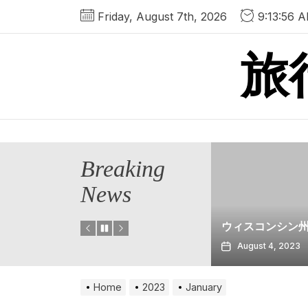
Skip
Friday, August 7th, 2026
9:13:56 
to
the
旅
content
Breaking
News
トレインで
ン州オークレ
リへの日帰
ウィスコンシン州ラクロス
る方法
023
August 4, 2023
July 30, 20
Home
2023
January