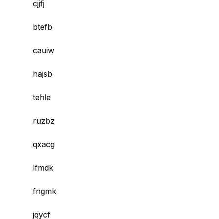
cjjfj
btefb
cauiw
hajsb
tehle
ruzbz
qxacg
lfmdk
fngmk
jqycf