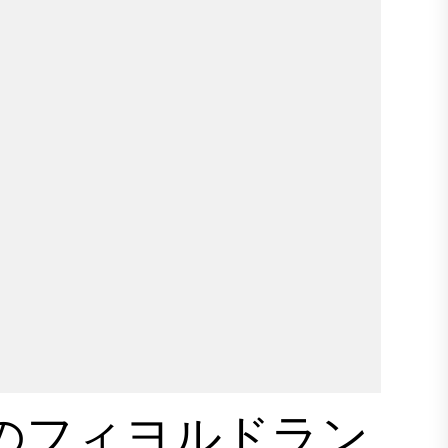
な場所です。私たちが訪れたとき、私たちは
日に来ました。しかし、なぜ人々がここでも
せん。...
のフィヨルドラン