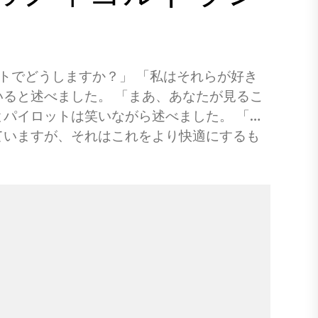
 「ボートでどうしますか？」 「私はそれらが好き
ると述べました。 「まあ、あなたが見るこ
パイロットは笑いながら述べました。 「乱
ていますが、それはこれをより快適にするも
た。 私たちがいくつかの高い山を通り過ぎ
づいていないようですが、私は彼の腕に千の
た。 「ここで何かがうまくいかない場合、
私の心が行くところです！」 パイロットは
ました。 私は懐疑的な音の上に3000フィ
ィヨルドランドは、ニュージーランドの南西部
場所への家にあり、この地域は国の多くの美
ます。 巨大な山、深い湖、腫れ川、手付かず
いました。その多くは人間によって決して設