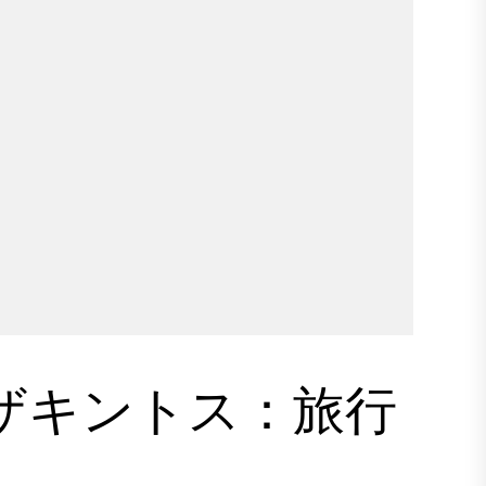
多くのゲスト記事を書いています（そして書
サイトや雑誌のために執筆しており、出版の
！記事を受け入れる編集者や雑誌を見つける
必要がありました）。 2.広告 /スポンサー
、旅行代理店、その他の旅行関連会社が私た
ます。これにより、ブログやソーシャルメデ
を得ることができます。会社が有用で、関連
上のヤギにそれについて書きます。過去に
部分でしたが、最近、このタイプの広告で検
ぼ完全に移動しました。 メキシコの毛皮の
ナー広告 「パートナー＆スポンサー」という
観察したと確信しています。彼らがあなたを
、彼らは私たちが本当に私たちを道路にとど
ザキントス：旅行
業は、広告を掲示するために毎月定額料金を
ックパッキングタイ、2つ以上（別の方法で支払
ッター用です。 4.アフィリエイト販売...