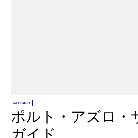
として、仲間の旅行ブロガーのウェブサイトに
いて）。最近、私たちは人気のある旅行ウェブ
ために記事を提供するために支払われています
のは必ずしも簡単ではありません（拒否に対処する
の投稿 時折、オンラインフライト予約エンジン
ちのサイトに投稿を書くために私たちに支払い
ィアチャネルを通じて、会社がより多くの露出
性があり、信頼できると思われる場合は、道路
は、これはウェブサイトの最もやりがいのある
索エンジンが非常にうるさくなっているため、ほ
ような友人と一緒に書くニック 3.サイドバーバ
タイトルの下で、右側のバーの小さな正方形を
CATEGORY
悩ませるならば、私たちは申し訳ありませんが
ポルト・アズロ・
めるのに役立つ小さな妨害です！旅行関連の企
支払います。現在、Trutravels用の1つ、バ
ガイド
う）、1つはAmazon、1つは信頼できるハウスシ