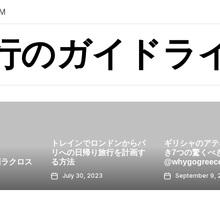
AM
行のガイドラ
ロンドンからパ
ギリシャのアテネでやるべ
り旅行を計画す
き7つの驚くべきこと
次の停留所
@whygogreece
ド！
23
September 9, 2023
August 11