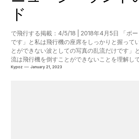
ド
で飛行する掲載：4/5/18 | 2018年4月5日
です」と私は飛行機の座席をしっかりと握ってい
とができない波としての写真の乱流だけです」と
流は飛行機を倒すことができないことを理解し
Kypoz
January 21, 2023
のではありません」と私はまぶしさで反論しまし
ると、飛行機は揺れました。他の乗客は誰も気
針を刺したばかりの誰かの表情にうんざりしまし
私たちは秋だけでなく秋だけでなく死ぬ！それは
私を見て、再び笑い、他の乗客と話すことに戻り
ート上の6人乗りの水上飛行機にいました。フ
で、さまざまなロードオブザリングフィルムの
しいエリアと遠隔地の1つについて考えられてい
の森、そして輝かしいフィヨルドで満たされて