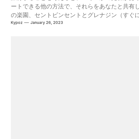
ートできる他の方法で、それらをあなたと共有し
の楽園、セントビンセントとグレナジン（すぐ
Kypoz
January 26, 2023
とができるのか疑問に思うかもしれません。 さ
つかの答えがあり、ヤギで何が起こっているのか
どのように無料で生活していますか？ 数ヶ月前
きるHousesittersに参加しました。これ
たサイトであり、旅行中に愛する毛皮のような
ハウス/ペットの座り込みは、デジタル遊牧民が
ら、新しい国の地元のように住んでいるペットや
ティングについての素晴らしいボーナス？無料の
あるわけではなく、夢の瞬間的な家を選ぶこと
ます。しかし、グレナダにある現在のペットの
ット（予備）と私たちが住んでいる財産を愛して
ヒーを楽しんでいます 私たちはどのようにお金
金を稼ぐことができるいくつかの方法があります。
は、私たちの名前を出し、「同僚」とつながり