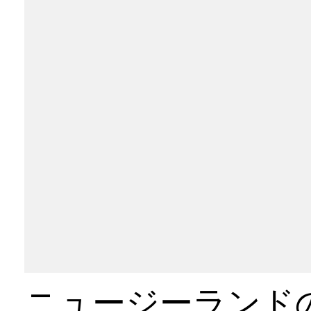
ランのおかげで、これは1日を見つけるのに最適
数時間しか滞在しませんでしたが、少し曇りの
っと多くの時間を過ごしたいのかを見るかもしれま
ニュージーランド