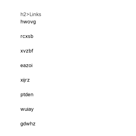
h2>Links
hwovg
rcxsb
xvzbf
eazoi
xijrz
ptden
wuiay
gdwhz