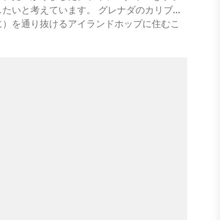
たいと考えています。 グレナダのカリブ海
に）を通り抜けるアイランドホップに住むこ
て、ここにあなたの問い合わせに対するいく
についての最新情報があります。 私たちは
、私たちは人気のあるウェブサイト、信頼で
は、家の所有者とペットの飼い主がために作成され
友人と財産の世話をする人を見つけました。
世界中を歩き回るのに最適な方法でありなが
経験を楽しむことができます。 ハウスシッ
宿泊施設！ すべての座席が望ましいもので
に関係するとき、私たちは非常に選択してい
場合、それは完全にうまくいき、私たちはペ
います。 ニックはグレナダでスペアとコー
を稼いでいますか？ このウェブサイトから現
 1.フリーランスの執筆を通して 私たち
、より多くの視聴者にコンテンツを見る方法