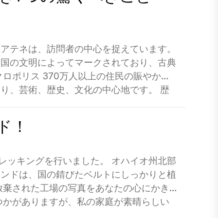
るアテネは、訪問者の中心を捉えています。
帝国の文明によってマークされており、古典
ロポリス 370万人以上の住民の賑やかな
り、芸術、歴史、文化の中心地です。 歴
庭園でリラックスしたり、アナフィオティカ
合でも、ギリシャの首都でやるべきことがた
ド！
のに最適な時期はいつですか？ ギリシャの
1.ストリートアートのツアー 2.スローダ
ィオティカを散歩します 4.モナスティラキ
トレッキングを行いました。 オハイオ州北部
タベルナの地元料理の味 6.別の観点から街を
ランドは、国の錆びたベルトにしっかりと植
自作ツアー アテネ、ギリシャ、ギリシャの
放棄された工場の写真をあなたの心にかき
 アクロポリスビューホテル ギリシャのア
つかがありますが、私の家庭が素晴らしい
つ戻ることができますか？」だけでした。