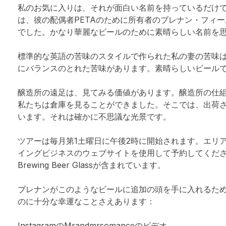
私のお気に入りは、それが面白い名前を持っているだけ
は、彼の配偶者PETAのために所有者のブレナン・フィ
でした。かなり華麗なビールのために素晴らしい名前を
標準的な英語の苦味のスタイルで作られた私の妻の苦味
にバランスのとれた苦味があります。素晴らしいビール
醸造所の遠足は、見てみる価値があります。醸造所の仕
私たちは倉庫を見ることができました。そこでは、出荷
います。それは確かに不思議な光景です。
ツアーは毎月第1土曜日に午後2時に開始されます。エリ
イングビジネスのウェブサイトを使用して予約してください。
Brewing Beer Glassが含まれています。
ブレナンがこのようなビールに追加の頭を手に入れるた
のに十分な幸運なことさえあります：
InstagramのMrandmrsomanceのビデオ