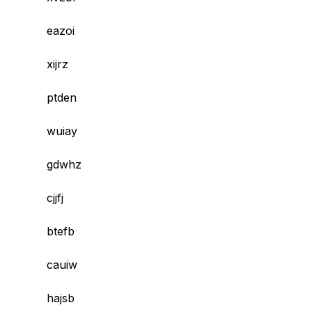
eazoi
xijrz
ptden
wuiay
gdwhz
cjjfj
btefb
cauiw
hajsb