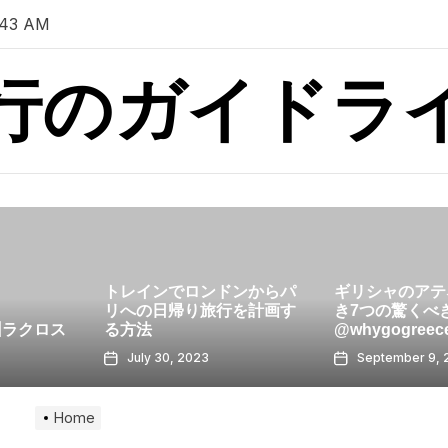
:43 AM
行のガイドラ
ドンからパ
ギリシャのアテネでやるべ
行を計画す
き7つの驚くべきこと
次の停留所、
@whygogreece
ド！
September 9, 2023
August 11, 20
Home