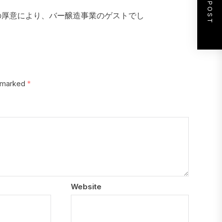
NEXT POST
の厚意により、バー醸造事業のゲストでし
e marked
*
Website