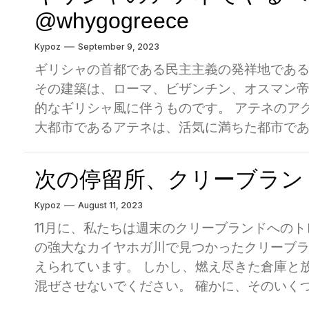
@whygogreece
Kypoz
September 9, 2023
ギリシャの首都である民主主義の発祥地であ
その建築は、ローマ、ビザンチン、オスマン
的なギリシャ風に伴うものです。 アテネのアク
大都市であるアテネは、活気に満ちた都市であ
史的なサイトをチェックアウトしたり、国立
などの隠された宝石を探索することにした場
次の停留所、クリーブラン
くさんあります。 目次 アテネをチェックする
アテネでやるべき7つの驚くべきことがあります 
Kypoz
August 11, 2023
ウンして、国立庭園で自然を楽しむ 3.アナフ
11月に、私たちは週末のクリーブランドへの
フリーマーケットでの掘り出し物 5.隠された
の強大なカイヤホガ川で見つかったクリーブ
見る：リカベトゥスの丘 7.歴史的なサイトの
えられています。 しかし、燃え尽きた倉庫と
ギリシャベストバジェットホテルの滞在場所 -
混ぜさせないでください。 確かに、そのいく
テネで最高のミッドレンジホテル -...
料理、音楽、そして博物館の週末の後に「い