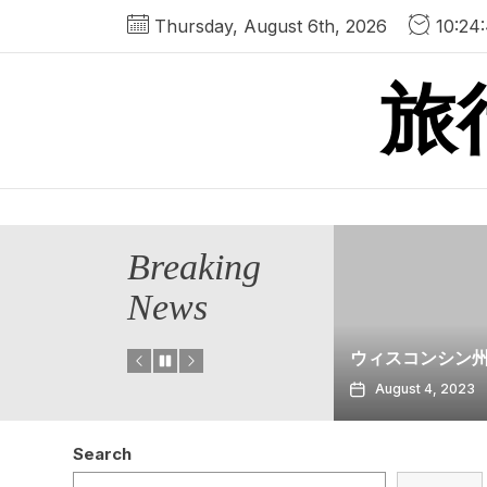
Skip
Thursday, August 6th, 2026
10:24
to
the
旅
content
Breaking
News
トレインでロン
オークレ
リへの日帰り旅
ウィスコンシン州ラクロス
る方法
August 4, 2023
July 30, 2023
Search