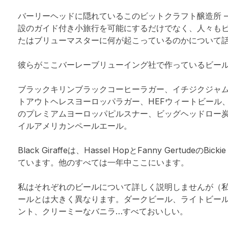
バーリーヘッドに隠れているこのビットクラフト醸造所 –
設のガイド付き小旅行を可能にするだけでなく、人々も
たはブリューマスターに何が起こっているのかについて
彼らがここバーレーブリューイング社で作っているビー
ブラックキリンブラックコーヒーラガー、イチジクジャム
トアウトヘレスヨーロッパラガー、HEFウィートビール
のプレミアムヨーロッパピルスナー、ビッグヘッドロー炭水
イルアメリカンペールエール。
Black Giraffeは、Hassel HopとFanny Gertude
ています。他のすべては一年中ここにいます。
私はそれぞれのビールについて詳しく説明しませんが（
ールとは大きく異なります。ダークビール、ライトビー
ント、クリーミーなバニラ…すべておいしい。