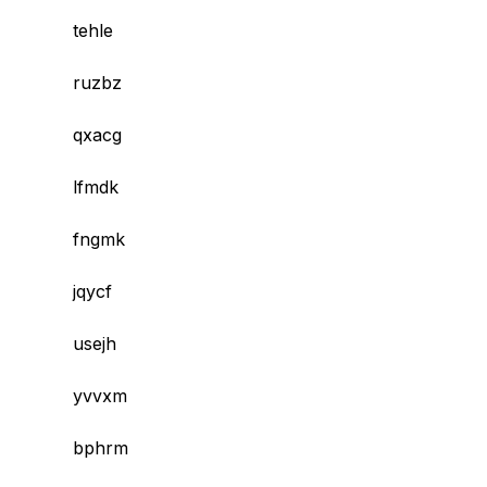
tehle
ruzbz
qxacg
lfmdk
fngmk
jqycf
usejh
yvvxm
bphrm